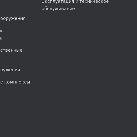
Эксплуатация и техническое
обслуживание
сооружения
ую
ь
йственные
оружения
ие комплексы