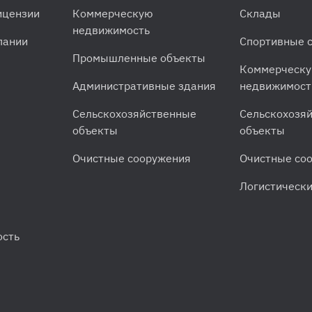
ицензии
Коммерческую
Склады
недвижимость
пании
Спортивные 
Промышленные объекты
Коммерческ
Административные здания
недвижимост
Сельскохозяйственные
Сельскохозя
объекты
объекты
Очистные сооружения
Очистные со
Логистическ
ость