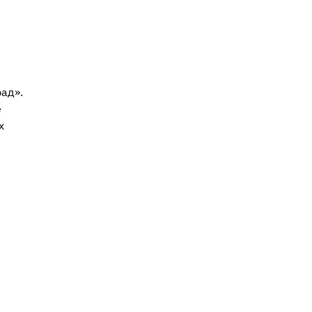
ад».
е
х