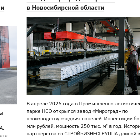
ли
в Новосибирской области
В апреле 2026 года в Промышленно-логистиче
парке НСО открылся завод «Мироград» по
ты
производству сэндвич-панелей. Инвестиции б
млн рублей, мощность 250 тыс. м² в год. Истор
А.
партнерства со СТРОЙБИЗНЕСГРУППА длиной в 
ого