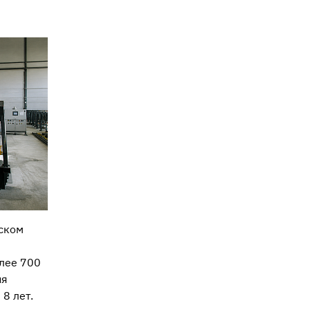
ском
олее 700
ия
8 лет.